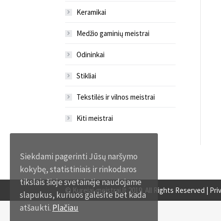
Keramikai
Medžio gaminių meistrai
Odininkai
Stikliai
Tekstilės ir vilnos meistrai
Kiti meistrai
Siekdami pagerinti Jūsų naršymo
kokybę, statistiniais ir rinkodaros
tikslais šioje svetainėje naudojame
© Kurejai-meistrai.lt 2019. All Rights Reserved |
Pri
slapukus, kuriuos galėsite bet kada
atšaukti.
Plačiau